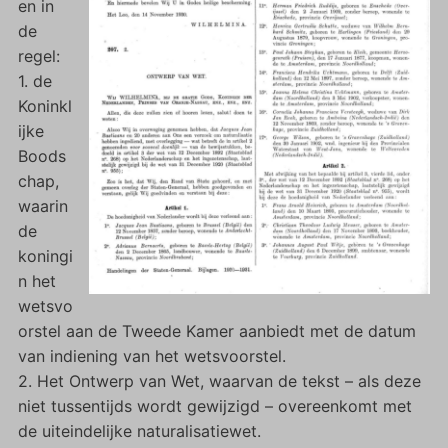
en in
de
regel:
1. de
Koninkl
ijke
Boods
chap,
waarin
de
koningi
n het
wetsvo
orstel aan de Tweede Kamer aanbiedt met de datum
van indiening van het wetsvoorstel.
2. Het Ontwerp van Wet, waarvan de tekst – als deze
niet tussentijds wordt gewijzigd – overeenkomt met
de uiteindelijke naturalisatiewet.