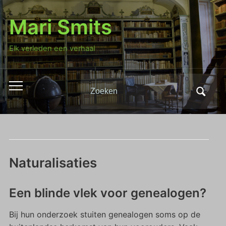
Mari Smits
Elk verleden een verhaal
Zoeken
Toggle
naar:
mobiel
menu
Naturalisaties
Een blinde vlek voor genealogen?
Bij hun onderzoek stuiten genealogen soms op de