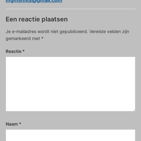
mgmsmits@gmail.com
Een reactie plaatsen
Je e-mailadres wordt niet gepubliceerd.
Vereiste velden zijn
gemarkeerd met
*
Reactie
*
Naam
*