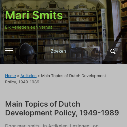
Mari Smits
Elk verleden een verhaal
Zoeken
Toggle
naar:
mobiel
menu
Home
»
Artikelen
»
Main Topics of Dutch Development
Policy, 1949-1989
Main Topics of Dutch
Development Policy, 1949-1989
Door
mari smits
in
Artikelen
,
Lezingen
op