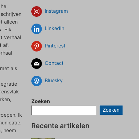
che
Instagram
 schrijven
t alleen
LinkedIn
. Elk
at verhaal
 af.
Pinterest
rhaal
Contact
 met als
Bluesky
egratie
grensvlak
rken,
Zoeken
Zoeken
roepen. Ik
unicatie.
Recente artikelen
n, neem