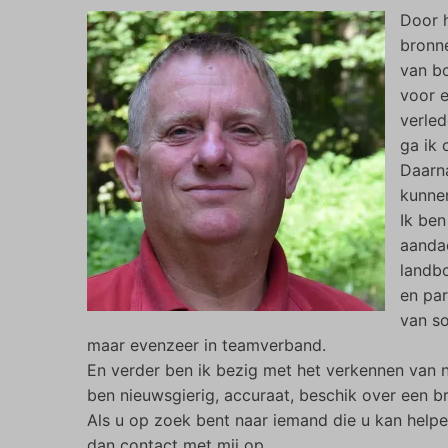
Door h
bronne
van bo
voor e
verled
ga ik 
Daarna
kunne
Ik ben
aanda
landb
en par
van so
maar evenzeer in teamverband.
En verder ben ik bezig met het verkennen van 
ben nieuwsgierig, accuraat, beschik over een 
Als u op zoek bent naar iemand die u kan helpe
dan contact met mij op.