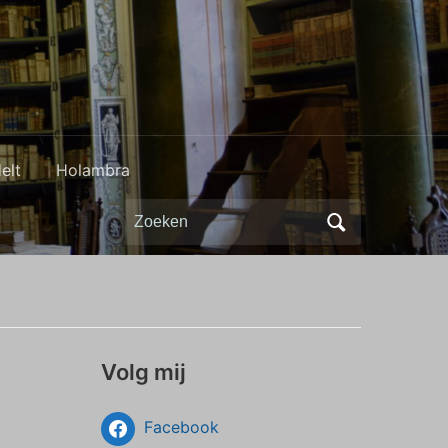
elt
Holambra
Zoeken
naar:
Volg mij
Facebook