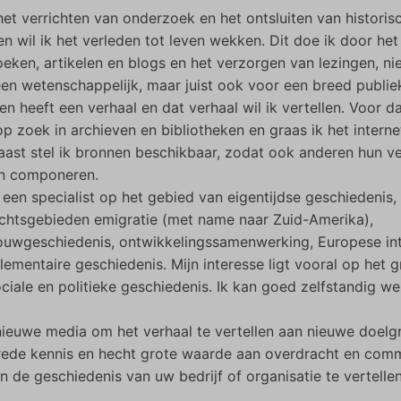
et verrichten van onderzoek en het ontsluiten van historis
n wil ik het verleden tot leven wekken. Dit doe ik door het
eken, artikelen en blogs en het verzorgen van lezingen, nie
en wetenschappelijk, maar juist ook voor een breed publiek
en heeft een verhaal en dat verhaal wil ik vertellen. Voor d
op zoek in archieven en bibliotheken en graas ik het internet
ast stel ik bronnen beschikbaar, zodat ook anderen hun ve
n componeren.
 een specialist op het gebied van eigentijdse geschiedenis,
chtsgebieden emigratie (met name naar Zuid-Amerika),
ouwgeschiedenis, ontwikkelingssamenwerking, Europese int
lementaire geschiedenis. Mijn interesse ligt vooral op het 
ciale en politieke geschiedenis. Ik kan goed zelfstandig we
nieuwe media om het verhaal te vertellen aan nieuwe doelg
brede kennis en hecht grote waarde aan overdracht en comm
n de geschiedenis van uw bedrijf of organisatie te vertelle