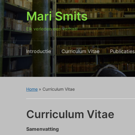
Mari Smits
Elk verleden een verhaal
Introductie
Curriculum Vitae
Publicaties
Home
»
Curriculum Vitae
Curriculum Vitae
Samenvatting