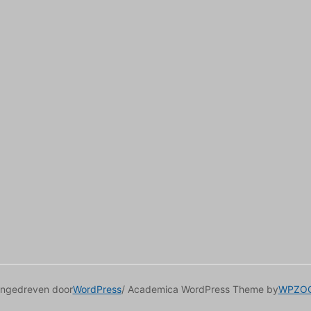
ngedreven door
WordPress
/ Academica WordPress Theme by
WPZO