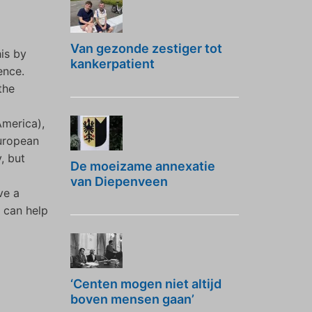
Van gezonde zestiger tot
his by
kankerpatient
ence.
the
America),
European
, but
De moeizame annexatie
van Diepenveen
ve a
 can help
‘Centen mogen niet altijd
boven mensen gaan’