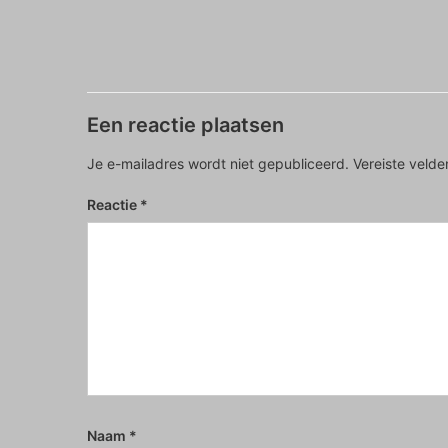
Een reactie plaatsen
Je e-mailadres wordt niet gepubliceerd.
Vereiste veld
Reactie
*
Naam
*