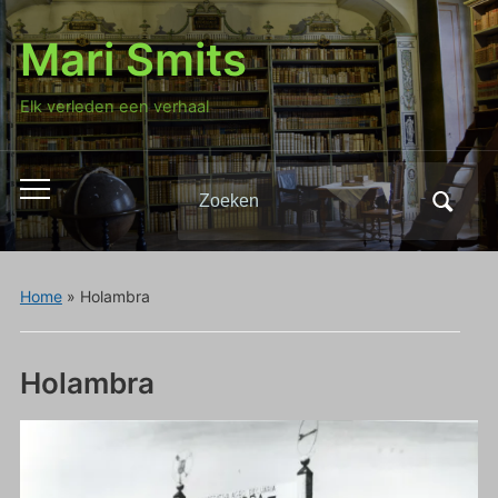
Mari Smits
Elk verleden een verhaal
Zoeken
Toggle
naar:
mobiel
menu
Home
»
Holambra
Holambra