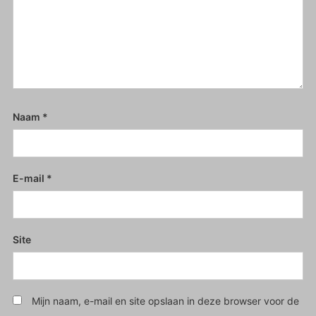
Naam
*
E-mail
*
Site
Mijn naam, e-mail en site opslaan in deze browser voor de