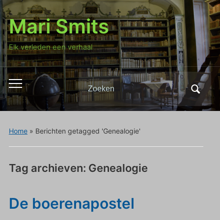
Mari Smits
Elk verleden een verhaal
Zoeken
Toggle
naar:
mobiel
menu
Home
»
Berichten getagged 'Genealogie'
Tag archieven:
Genealogie
De boerenapostel