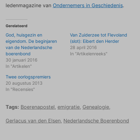
ledenmagazine van
Ondernemers in Geschiedenis
.
Gerelateerd
God, huisgezin en
Van Zuiderzee tot Flevoland
eigendom. De beginjaren
(slot): Eibert den Herder
van de Nederlandsche
28 april 2016
boerenbond
In "Artikelenreeks"
30 januari 2016
In "Artikelen"
Twee oorlogspremiers
20 augustus 2013
In "Recensies"
Tags:
Boerenapostel
,
emigratie
,
Genealogie
,
Gerlacus van den Elsen
,
Nederlandsche Boerenbond