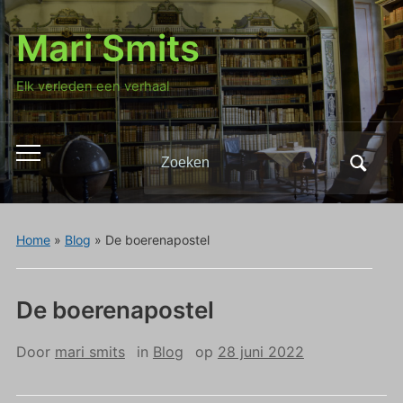
Mari Smits
Elk verleden een verhaal
Zoeken
Toggle
naar:
mobiel
menu
Home
»
Blog
»
De boerenapostel
De boerenapostel
Door
mari smits
in
Blog
op
28 juni 2022