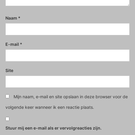
Naam
*
E-mail
*
Site
Mijn naam, e-mail en site opslaan in deze browser voor de
volgende keer wanneer ik een reactie plaats.
Stuur mij een e-mail als er vervolgreacties zijn.