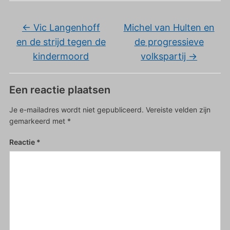
←
Vic Langenhoff
Michel van Hulten en
en de strijd tegen de
de progressieve
kindermoord
volkspartij
→
Een reactie plaatsen
Je e-mailadres wordt niet gepubliceerd.
Vereiste velden zijn
gemarkeerd met
*
Reactie
*