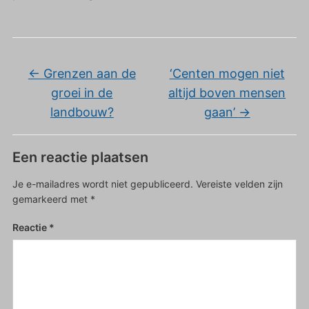
←
Grenzen aan de
‘Centen mogen niet
groei in de
altijd boven mensen
landbouw?
gaan’
→
Een reactie plaatsen
Je e-mailadres wordt niet gepubliceerd.
Vereiste velden zijn
gemarkeerd met
*
Reactie
*