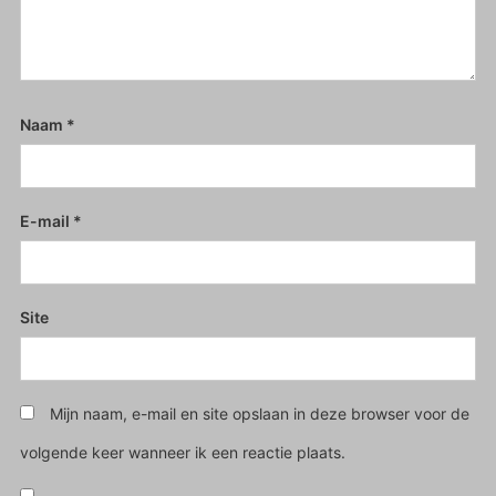
Naam
*
E-mail
*
Site
Mijn naam, e-mail en site opslaan in deze browser voor de
volgende keer wanneer ik een reactie plaats.