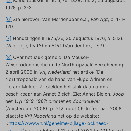
[5]
Kamerstukken II 1975/76, 13787, nr. 3, 26 augustus
1976, p. 2-3.
[6]
Zie hierover: Van Merriënboer e.a.,
Van Agt
, p. 171-
179.
[7]
Handelingen II 1975/76, 30 augustus 1976, p. 5136
(Van Thijn, PvdA) en 5151 (Van der Lek, PSP).
[8]
Over het stuk getiteld ‘De Meuser-
Weisbrodconnectie in de Northropzaak’ verscheen op
2 april 2005 in
Vrij Nederland
het artikel ‘De
Northropzaak’ van de hand van Hugo Arlman en
Gerard Mulder. Zij stelden het stuk daarna ook
beschikbaar aan Annet Bleich. Zie: Annet Bleich,
Joop
den Uyl 1919-1987: dromer en doordouwer
(Amsterdam 2008), p. 512, noot 56. In februari 2008
plaatste
Vrij Nederland
het op de website:
<
https://www.vn.nl/geheime-bijlage-lockheed-
rapport/
> geraadpleegd 11 maart 2021. In 2010 werd