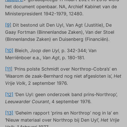
het document openbaar. NA, Archief Kabinet van de
Ministerpresident 1942-1979, 12480.
[9]
Dit bestond uit Den Uyl, Van Agt (Justitie), De
Gaay Fortman (Binnenlandse Zaken), Van der Stoel
(Binnenlandse Zaken) en Duisenberg (Financiën).
[10]
Bleich,
Joop den Uyl,
p. 342-344; Van
Merriënboer e.a.,
Van Agt
, p. 180-181.
[11]
‘Prins polste Schmidt over Northrop-Cobra’s’ en
‘Waarom de zaak-Bernhard nog niet afgesloten is’,
Het
Vrije Volk
, 2 september 1976.
[12]
‘Den Uyl: geen onderzoek band prins-Northrop’,
Leeuwarder Courant
, 4 september 1976.
[13]
‘Geheim rapport ‘prins en Northrop’ nog in la’ en
‘Nieuw materiaal over Northrop bij Den Uyl’,
Het Vrije
Volk,
1 februari 1977