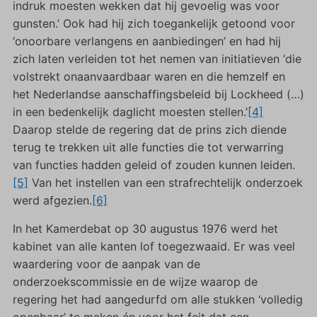
indruk moesten wekken dat hij gevoelig was voor
gunsten.’ Ook had hij zich toegankelijk getoond voor
‘onoorbare verlangens en aanbiedingen’ en had hij
zich laten verleiden tot het nemen van initiatieven ‘die
volstrekt onaanvaardbaar waren en die hemzelf en
het Nederlandse aanschaffingsbeleid bij Lockheed (…)
in een bedenkelijk daglicht moesten stellen.’
[4]
Daarop stelde de regering dat de prins zich diende
terug te trekken uit alle functies die tot verwarring
van functies hadden geleid of zouden kunnen leiden.
[5]
Van het instellen van een strafrechtelijk onderzoek
werd afgezien.
[6]
In het Kamerdebat op 30 augustus 1976 werd het
kabinet van alle kanten lof toegezwaaid. Er was veel
waardering voor de aanpak van de
onderzoekscommissie en de wijze waarop de
regering het had aangedurfd om alle stukken ‘volledig
openbaar’ te maken én voor het feit dat een