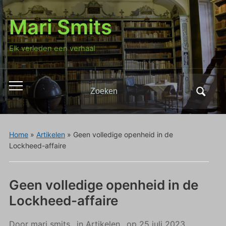
Mari Smits
Elk verleden een verhaal
Zoeken
Toggle
naar:
mobiel
menu
Home
»
Artikelen
»
Geen volledige openheid in de
Lockheed-affaire
Geen volledige openheid in de
Lockheed-affaire
Door
mari smits
in
Artikelen
op
25 juli 2023