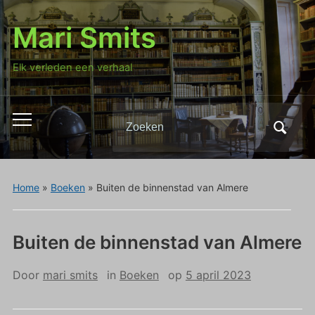
Mari Smits
Elk verleden een verhaal
Zoeken
Toggle
naar:
mobiel
menu
Home
»
Boeken
»
Buiten de binnenstad van Almere
Buiten de binnenstad van Almere
Door
mari smits
in
Boeken
op
5 april 2023