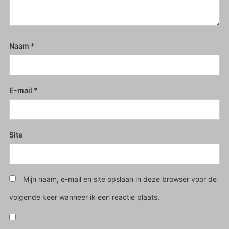
Naam
*
E-mail
*
Site
Mijn naam, e-mail en site opslaan in deze browser voor de
volgende keer wanneer ik een reactie plaats.