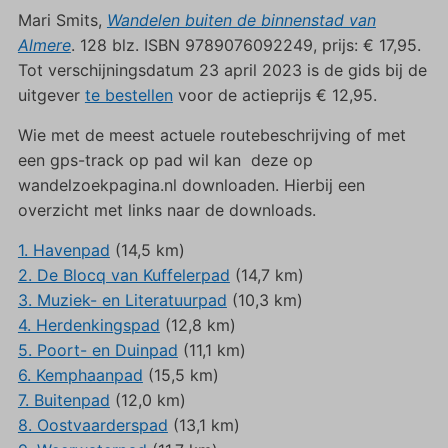
Mari Smits,
Wandelen buiten de binnenstad van
Almere
. 128 blz. ISBN 9789076092249, prijs: € 17,95.
Tot verschijningsdatum 23 april 2023 is de gids bij de
uitgever
te bestellen
voor de actieprijs € 12,95.
Wie met de meest actuele routebeschrijving of met
een gps-track op pad wil kan deze op
wandelzoekpagina.nl downloaden. Hierbij een
overzicht met links naar de downloads.
1. Havenpad
(14,5 km)
2. De Blocq van Kuffelerpad
(14,7 km)
3. Muziek- en Literatuurpad
(10,3 km)
4. Herdenkingspad
(12,8 km)
5. Poort- en Duinpad
(11,1 km)
6. Kemphaanpad
(15,5 km)
7. Buitenpad
(12,0 km)
8. Oostvaarderspad
(13,1 km)