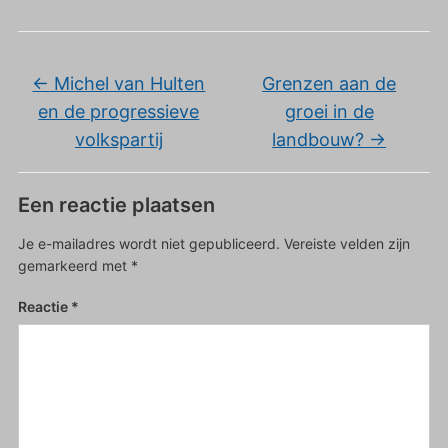
←
Michel van Hulten
Grenzen aan de
en de progressieve
groei in de
volkspartij
landbouw?
→
Een reactie plaatsen
Je e-mailadres wordt niet gepubliceerd.
Vereiste velden zijn
gemarkeerd met
*
Reactie
*