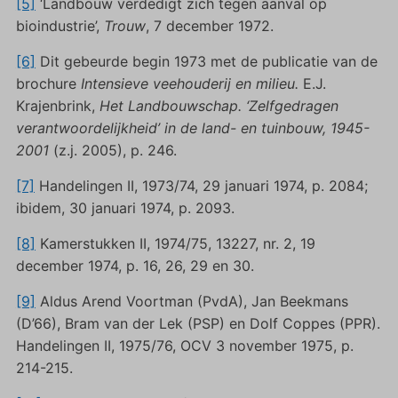
[5]
‘Landbouw verdedigt zich tegen aanval op
bioindustrie’,
Trouw
, 7 december 1972.
[6]
Dit gebeurde begin 1973 met de publicatie van de
brochure
Intensieve veehouderij en milieu.
E.J.
Krajenbrink,
Het Landbouwschap. ‘Zelfgedragen
verantwoordelijkheid’ in de land- en tuinbouw, 1945-
2001
(z.j. 2005), p. 246.
[7]
Handelingen II, 1973/74, 29 januari 1974, p. 2084;
ibidem, 30 januari 1974, p. 2093.
[8]
Kamerstukken II, 1974/75, 13227, nr. 2, 19
december 1974, p. 16, 26, 29 en 30.
[9]
Aldus Arend Voortman (PvdA), Jan Beekmans
(D’66), Bram van der Lek (PSP) en Dolf Coppes (PPR).
Handelingen II, 1975/76, OCV 3 november 1975, p.
214-215.