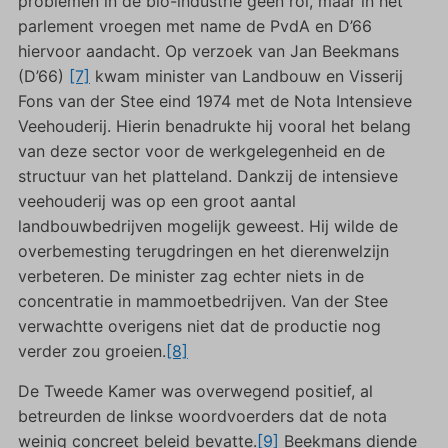
problemen in de bio-industrie geen rol, maar in het
parlement vroegen met name de PvdA en D’66
hiervoor aandacht. Op verzoek van Jan Beekmans
(D’66)
[7]
kwam minister van Landbouw en Visserij
Fons van der Stee eind 1974 met de Nota Intensieve
Veehouderij. Hierin benadrukte hij vooral het belang
van deze sector voor de werkgelegenheid en de
structuur van het platteland. Dankzij de intensieve
veehouderij was op een groot aantal
landbouwbedrijven mogelijk geweest. Hij wilde de
overbemesting terugdringen en het dierenwelzijn
verbeteren. De minister zag echter niets in de
concentratie in mammoetbedrijven. Van der Stee
verwachtte overigens niet dat de productie nog
verder zou groeien.
[8]
De Tweede Kamer was overwegend positief, al
betreurden de linkse woordvoerders dat de nota
weinig concreet beleid bevatte.
[9]
Beekmans diende