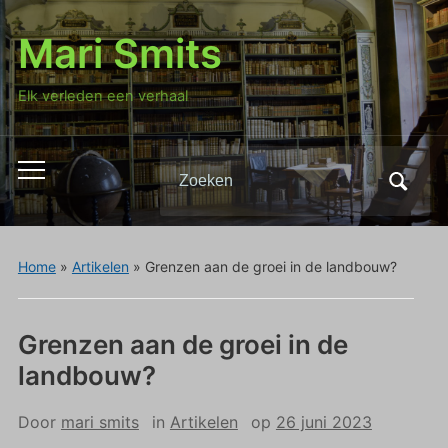
Mari Smits
Elk verleden een verhaal
Zoeken
Toggle
naar:
mobiel
menu
Home
»
Artikelen
»
Grenzen aan de groei in de landbouw?
Grenzen aan de groei in de
landbouw?
Door
mari smits
in
Artikelen
op
26 juni 2023