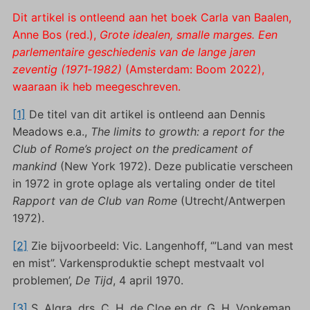
Dit artikel is ontleend aan het boek Carla van Baalen,
Anne Bos (red.),
Grote idealen, smalle marges. Een
parlementaire geschiedenis van de lange jaren
zeventig (1971‑1982)
(Amsterdam: Boom 2022),
waaraan ik heb meegeschreven.
[1]
De titel van dit artikel is ontleend aan Dennis
Meadows e.a.,
The limits to growth: a report for the
Club of Rome’s project on the predicament of
mankind
(New York 1972). Deze publicatie verscheen
in 1972 in grote oplage als vertaling onder de titel
Rapport van de Club van Rome
(Utrecht/Antwerpen
1972).
[2]
Zie bijvoorbeeld: Vic. Langenhoff, ‘”Land van mest
en mist”. Varkensproduktie schept mestvaalt vol
problemen’,
De Tijd
, 4 april 1970.
[3]
S. Algra. drs. C. H. de Cloe en dr. G. H. Vonkeman,